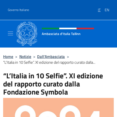
Salta al contenuto
IT
EN
Governo Italiano
Intestazione sito, social e menù
Ambasciata d'Italia Tallinn
Sito Ufficiale Ambasciata d'Italia a Tallinn
Home
>
Notizie
>
Dall’Ambasciata
>
“L’Italia in 10 Selfie”. XI edizione del rapporto curato dalla...
“L’Italia in 10 Selfie”. XI edizione
del rapporto curato dalla
Fondazione Symbola