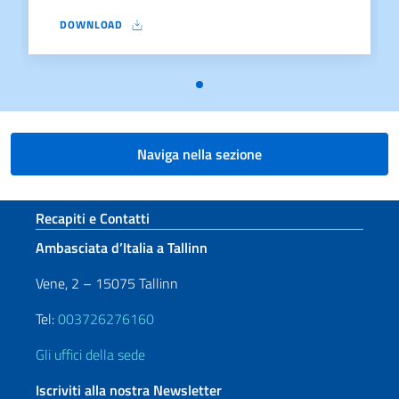
DOWNLOAD
L’ITALIA IN 10 SELFIE 2024
Naviga nella sezione
Sezione footer
Recapiti e Contatti
Ambasciata d’Italia a Tallinn
Vene, 2 – 15075 Tallinn
Tel:
003726276160
Gli uffici della sede
Iscriviti alla nostra Newsletter