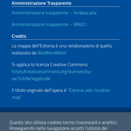
Amministrazione Trasparente
Amministrazione trasparente – Ambasciata
Amministrazione trasparente – MAECI
Credits
La mappa dell’Estonia è una rielaborazione di quella
realizzata da
NordNordWest
Si applica la licenza Creative Commons:
https://creativecommons.org/licenses/by-
sa/3.0/de/legalcode
Il titolo originale dell’opera è
“
Estonia adm location
map”
Link Utili
Note legali
Privacy e cookie policy
Dichiarazione di accessibilità
Questo sito utilizza cookies tecnici (necessari) e analitici.
Proseguendo nella navigazione accetti l'utilizzo dei