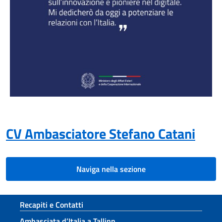
CV Ambasciatore Stefano Catani
Naviga nella sezione
Sezione footer
Recapiti e Contatti
Ambasciata d’Italia a Tallinn