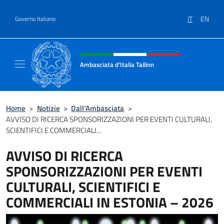
Salta al contenuto
IT
EN
Governo Italiano
Intestazione sito, social e menù
Ambasciata d'Italia Tallinn
Sito Ufficiale Ambasciata d'Italia a Tallinn
Home
>
Notizie
>
Dall’Ambasciata
>
AVVISO DI RICERCA SPONSORIZZAZIONI PER EVENTI CULTURALI,
SCIENTIFICI E COMMERCIALI...
AVVISO DI RICERCA
SPONSORIZZAZIONI PER EVENTI
CULTURALI, SCIENTIFICI E
COMMERCIALI IN ESTONIA – 2026