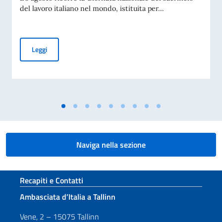
del lavoro italiano nel mondo, istituita per...
8 AGOSTO – GIORNATA NAZIONALE DEL SACRIFICIO DEL 
Leggi
Naviga nella sezione
Sezione footer
Recapiti e Contatti
Ambasciata d’Italia a Tallinn
Vene, 2 – 15075 Tallinn