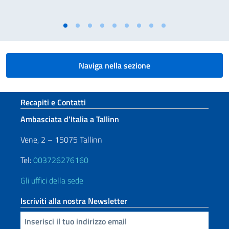
Naviga nella sezione
Sezione footer
Recapiti e Contatti
Ambasciata d’Italia a Tallinn
Vene, 2 – 15075 Tallinn
Tel:
003726276160
Gli uffici della sede
Iscriviti alla nostra Newsletter
Inserisci la tua email