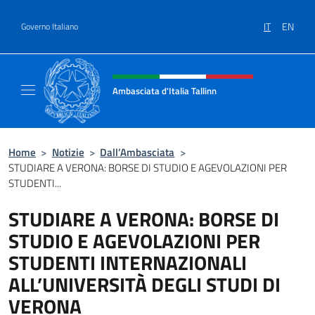
Salta al contenuto
IT
EN
Governo Italiano
Intestazione sito, social e menù
Ambasciata d'Italia Tallinn
Sito Ufficiale Ambasciata d'Italia a Tallinn
Home
>
Notizie
>
Dall’Ambasciata
>
STUDIARE A VERONA: BORSE DI STUDIO E AGEVOLAZIONI PER
STUDENTI...
STUDIARE A VERONA: BORSE DI
STUDIO E AGEVOLAZIONI PER
STUDENTI INTERNAZIONALI
ALL’UNIVERSITÀ DEGLI STUDI DI
VERONA