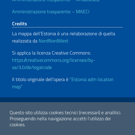
Amministrazione trasparente – MAECI
Credits
La mappa dell’Estonia è una rielaborazione di quella
realizzata da
NordNordWest
Si applica la licenza Creative Commons:
https://creativecommons.org/licenses/by-
sa/3.0/de/legalcode
Il titolo originale dell’opera è
“
Estonia adm location
map”
Link Utili
Note legali
Privacy e cookie policy
Dichiarazione di accessibilità
Questo sito utilizza cookies tecnici (necessari) e analitici.
Proseguendo nella navigazione accetti l'utilizzo dei
cookies.
2026 Copyright Ministero degli Affari Esteri e della Cooperazione