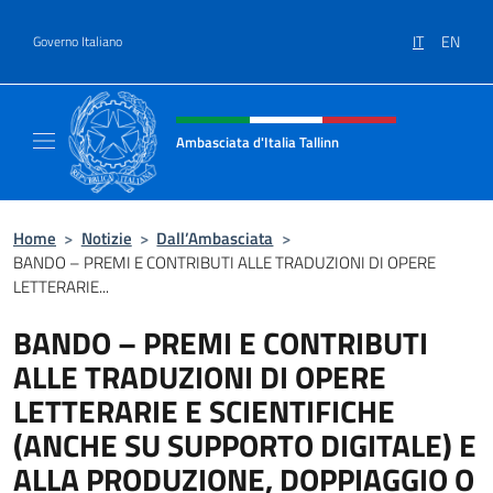
Salta al contenuto
IT
EN
Governo Italiano
Intestazione sito, social e menù
Ambasciata d'Italia Tallinn
Sito Ufficiale Ambasciata d'Italia a Tallinn
Home
>
Notizie
>
Dall’Ambasciata
>
BANDO – PREMI E CONTRIBUTI ALLE TRADUZIONI DI OPERE
LETTERARIE...
BANDO – PREMI E CONTRIBUTI
ALLE TRADUZIONI DI OPERE
LETTERARIE E SCIENTIFICHE
(ANCHE SU SUPPORTO DIGITALE) E
ALLA PRODUZIONE, DOPPIAGGIO O