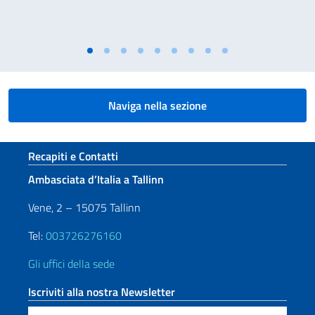
Naviga nella sezione
Sezione footer
Recapiti e Contatti
Ambasciata d’Italia a Tallinn
Vene, 2 – 15075 Tallinn
Tel:
003726276160
Gli uffici della sede
Iscriviti alla nostra Newsletter