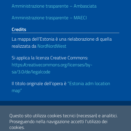
Amministrazione trasparente – Ambasciata
Amministrazione trasparente – MAECI
Credits
La mappa dell’Estonia è una rielaborazione di quella
realizzata da
NordNordWest
Si applica la licenza Creative Commons:
https://creativecommons.org/licenses/by-
sa/3.0/de/legalcode
Il titolo originale dell’opera è
“
Estonia adm location
map”
Link Utili
Note legali
Privacy e cookie policy
Dichiarazione di accessibilità
Questo sito utilizza cookies tecnici (necessari) e analitici.
Proseguendo nella navigazione accetti l'utilizzo dei
cookies.