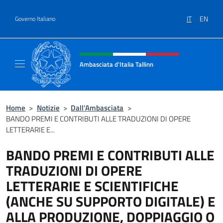
Salta al contenuto
IT
EN
Governo Italiano
Intestazione sito, social e menù
Ambasciata d'Italia Tallinn
Sito Ufficiale Ambasciata d'Italia a Tallinn
Home
>
Notizie
>
Dall’Ambasciata
>
BANDO PREMI E CONTRIBUTI ALLE TRADUZIONI DI OPERE
LETTERARIE E...
BANDO PREMI E CONTRIBUTI ALLE
TRADUZIONI DI OPERE
LETTERARIE E SCIENTIFICHE
(ANCHE SU SUPPORTO DIGITALE) E
ALLA PRODUZIONE, DOPPIAGGIO O