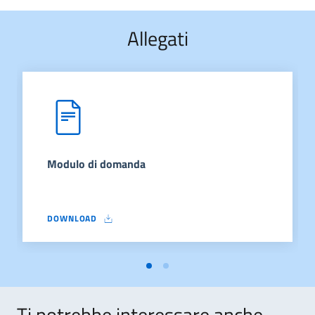
Allegati
Modulo di domanda
DOWNLOAD
MODULO DI DOMANDA
Ti potrebbe interessare anche..