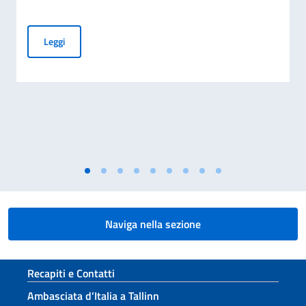
BORSE DI STUDIO ICoN 2026/2027: OPPORTUNITÀ PER ST
Leggi
Naviga nella sezione
Sezione footer
Recapiti e Contatti
Ambasciata d’Italia a Tallinn