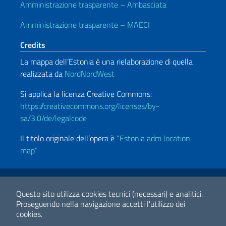
Amministrazione trasparente – Ambasciata
Amministrazione trasparente – MAECI
Credits
La mappa dell’Estonia è una rielaborazione di quella
realizzata da
NordNordWest
Si applica la licenza Creative Commons:
https://creativecommons.org/licenses/by-
sa/3.0/de/legalcode
Il titolo originale dell’opera è
“
Estonia adm location
map”
Link Utili
Note legali
Privacy e cookie policy
Dichiarazione di accessibilità
Questo sito utilizza cookies tecnici (necessari) e analitici.
Proseguendo nella navigazione accetti l'utilizzo dei
cookies.