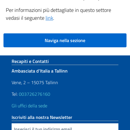
Per informazioni più dettagliate in questo settore
vedasi il seguente
link
.
Naviga nella sezione
Sezione footer
Recapiti e Contatti
Ambasciata d’Italia a Tallinn
Vene, 2 – 15075 Tallinn
Tel:
003726276160
Gli uffici della sede
Iscriviti alla nostra Newsletter
Inserisci la tua email