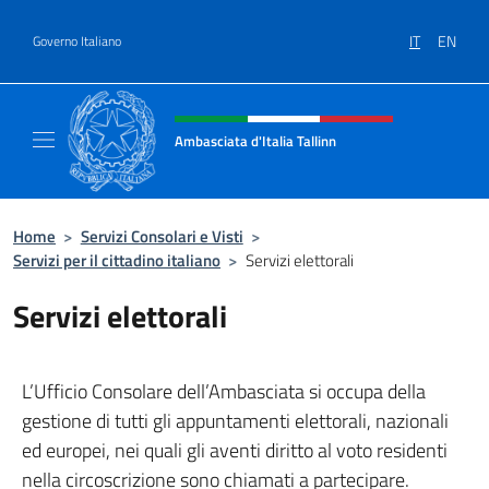
Salta al contenuto
IT
EN
Governo Italiano
Intestazione sito, social e menù
Ambasciata d'Italia Tallinn
Sito Ufficiale Ambasciata d'Italia a Tallinn
Home
>
Servizi Consolari e Visti
>
Servizi per il cittadino italiano
>
Servizi elettorali
Servizi elettorali
L’Ufficio Consolare dell’Ambasciata si occupa della
gestione di tutti gli appuntamenti elettorali, nazionali
ed europei, nei quali gli aventi diritto al voto residenti
nella circoscrizione sono chiamati a partecipare.